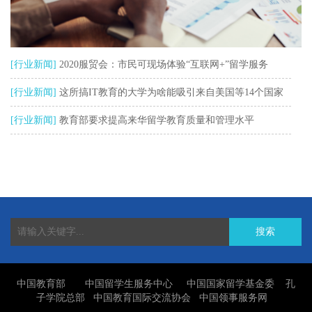
[行业新闻]
2020服贸会：市民可现场体验“互联网+”留学服务
[行业新闻]
这所搞IT教育的大学为啥能吸引来自美国等14个国家
3300余名留学生
[行业新闻]
教育部要求提高来华留学教育质量和管理水平
搜索
中国教育部
中国留学生服务中心
中国国家留学基金委
孔
子学院总部
中国教育国际交流协会
中国领事服务网