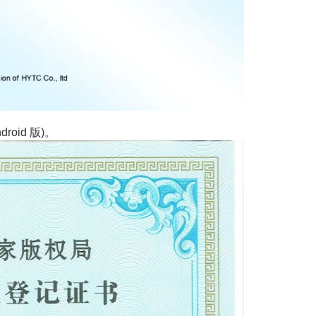
droid 版)。