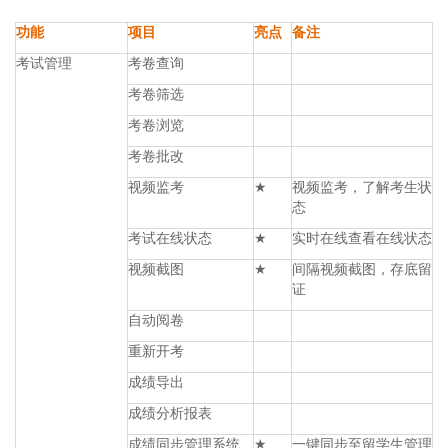
▔▔▔▔▔▔▔▔▔
功能
项目
亮点
备注
考试管理
考卷查询
考卷筛选
考卷浏览
考卷批改
视频监考
★
视频监考，了解考生状
态
考试在线状态
★
实时在线查看在线状态
视频截图
★
间隔视频截图，存底留
证
自动阅卷
重新开考
成绩导出
成绩分析报表
成绩同步管理系统
★
一键同步至留学生管理