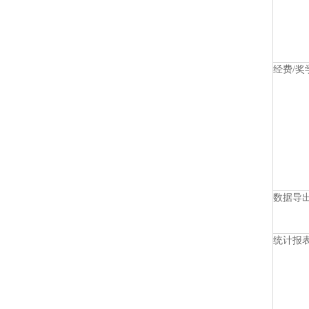
经费/奖
数据导
统计报