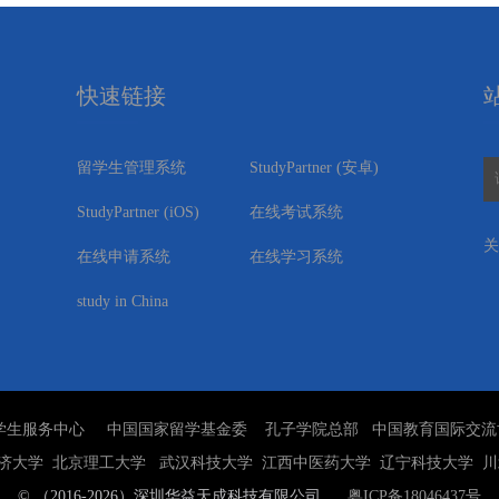
快速链接
留学生管理系统
StudyPartner (安卓)
StudyPartner (
iOS
)
在线考试系统
关
在线申请系统
在线学习系统
study in China
学生服务中心
中国国家留学基金委
孔子学院总部
中国教育国际交流
济大学
北京理工大学
武汉科技大学
江西中医药大学
辽宁科技大学
川
© （2016-2026）深圳华益天成科技有限公司
粤ICP备18046437号